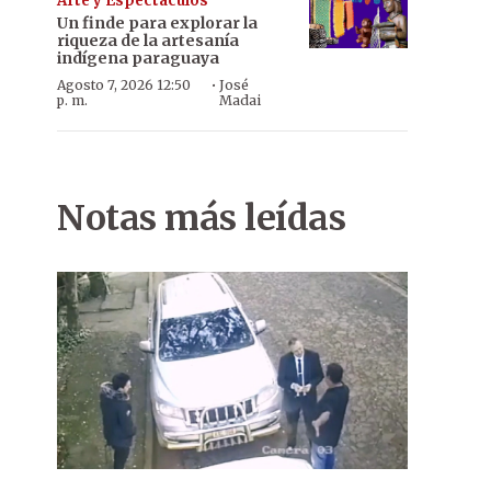
Arte y Espectáculos
Un finde para explorar la
riqueza de la artesanía
indígena paraguaya
·
Agosto 7, 2026 12:50
José
p. m.
Madai
Notas más leídas