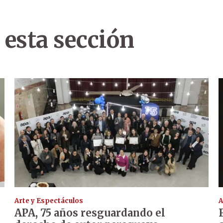
 esta sección
Arte y Espectáculos
A
APA, 75 años resguardando el