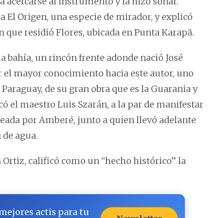
 acercarse al instrumento y la hizo sonar.
 El Origen, una especie de mirador, y explicó
n que residió Flores, ubicada en Punta Karapã.
a bahía, un rincón frente adonde nació José
r el mayor conocimiento hacia este autor, uno
l Paraguay, de su gran obra que es la Guarania y
ó el maestro Luis Szarán, a la par de manifestar
reada por Amberé, junto a quien llevó adelante
a de agua.
 Ortiz, calificó como un “hecho histórico” la
 mejores actis para tu