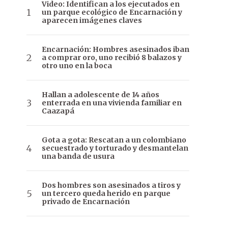
Video: Identifican a los ejecutados en
un parque ecológico de Encarnación y
aparecen imágenes claves
Encarnación: Hombres asesinados iban
a comprar oro, uno recibió 8 balazos y
otro uno en la boca
Hallan a adolescente de 14 años
enterrada en una vivienda familiar en
Caazapá
Gota a gota: Rescatan a un colombiano
secuestrado y torturado y desmantelan
una banda de usura
Dos hombres son asesinados a tiros y
un tercero queda herido en parque
privado de Encarnación