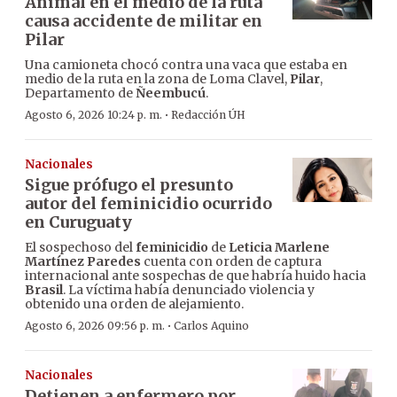
Animal en el medio de la ruta
causa accidente de militar en
Pilar
Una camioneta chocó contra una vaca que estaba en
medio de la ruta en la zona de Loma Clavel,
Pilar
,
Departamento de
Ñeembucú
.
·
Agosto 6, 2026 10:24 p. m.
Redacción ÚH
Nacionales
Sigue prófugo el presunto
autor del feminicidio ocurrido
en Curuguaty
El sospechoso del
feminicidio
de
Leticia Marlene
Martínez Paredes
cuenta con orden de captura
internacional ante sospechas de que habría huido hacia
Brasil
. La víctima había denunciado violencia y
obtenido una orden de alejamiento.
·
Agosto 6, 2026 09:56 p. m.
Carlos Aquino
Nacionales
Detienen a enfermero por