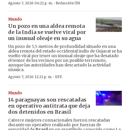
·
Agosto 7, 2026 04:22 p. m.
Redacción ÚH
Mundo
Un pozo en una aldea remota
de la India se vuelve viral por
un inusual oleaje en su agua
Un pozo de 5,5 metros de profundidad situado en una
aldea remota del estado occidental indio de Gujarat se ha
vuelto viral por tener un inusual oleaje que ha desatado
el temor de los vecinos por un posible terremoto,
aunque las autoridades han descartado la actividad
sísmica.
·
Agosto 7, 2026 12:22 p. m.
EFE
Mundo
14 paraguayas son rescatadas
en operativo antitrata que deja
dos detenidos en Brasil
Catorce mujeres connacionales fueron rescatadas
durante un operativo realizado por fuerzas de
seguridad de
Brasil
en un prostíbulo conocido como La