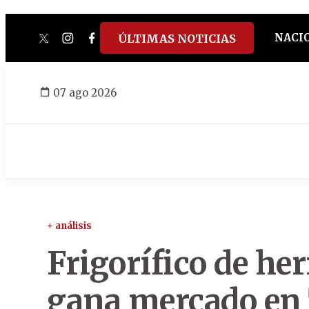
NACI
ÚLTIMAS NOTICIAS
twitter
instagram
facebook
tiktok
youtube
spotify
07 ago 2026
+ análisis
Frigorífico de h
gana mercado en 