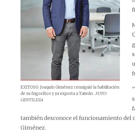
f
N
Ú
g
s
u
f
EXITOSO. Joaquín Giménez consiguió la habilitación
“
de su frigorífico y ya exporta a Taiwán.
FOTO:
s
GENTILEZA.
f
también desconoce el funcionamiento del 
Giménez.