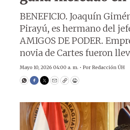
BENEFICIO. Joaquín Gimén
Pirayú, es hermano del jef
AMIGOS DE PODER. Empres
novia de Cartes fueron lle
Mayo 10, 2026 04:00 a. m. •
Por
Redacción ÚH
WhatsApp
Facebook
Twitter
Email
Copy
Print