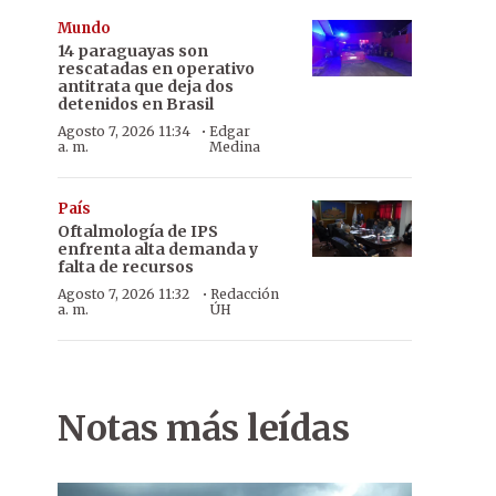
Mundo
14 paraguayas son
rescatadas en operativo
antitrata que deja dos
detenidos en Brasil
·
Agosto 7, 2026 11:34
Edgar
a. m.
Medina
País
Oftalmología de IPS
enfrenta alta demanda y
falta de recursos
·
Agosto 7, 2026 11:32
Redacción
a. m.
ÚH
Notas más leídas