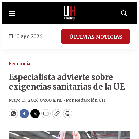
Menú
Mostrar
búsqued
10 ago 2026
ÚLTIMAS NOTICIAS
Economía
Especialista advierte sobre
exigencias sanitarias de la UE
Mayo 15, 2026 04:00 a. m. •
Por
Redacción ÚH
WhatsApp
Facebook
Twitter
Email
Copy
Print