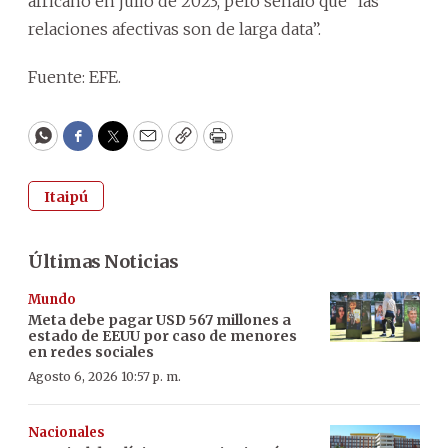
africano en julio de 2023, pero señaló que “las
relaciones afectivas son de larga data”.
Fuente: EFE.
WhatsApp
Facebook
Twitter
Email
Copy
Print
Itaipú
Últimas Noticias
Mundo
Meta debe pagar USD 567 millones a
estado de EEUU por caso de menores
en redes sociales
Agosto 6, 2026 10:57 p. m.
Nacionales