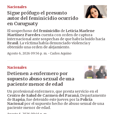
Nacionales
Sigue prófugo el presunto
autor del feminicidio ocurrido
en Curuguaty
El sospechoso del
feminicidio
de
Leticia Marlene
Martínez Paredes
cuenta con orden de captura
internacional ante sospechas de que habría huido hacia
Brasil
. La víctima había denunciado violencia y
obtenido una orden de alejamiento.
·
Agosto 6, 2026 09:56 p. m.
Carlos Aquino
Nacionales
Detienen a enfermero por
supuesto abuso sexual de una
paciente menor de edad
Un profesional enfermero, que presta servicio en el
Centro de Salud de Carmen del Paraná
, Departamento
de
Itapúa
, fue detenido este jueves por la
Policía
Nacional
por el supuesto hecho de abuso sexual de una
paciente menor de edad.
Agosto 6, 2026 09:46 p. m.