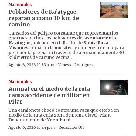
Nacionales
Pobladores de Ka’atygue
reparan a mano 30 km de
camino
Cansados del peligro constante que representan los
enormes baches, los pobladores del
asentamiento
Ka’atygue
, ubicado en el distrito de
Santa Rosa
,
Misiones
, tomaron la iniciativa y comenzaron a reparar
por cuenta propia un trayecto de aproximadamente 30
kilómetros de camino vecinal.
·
Agosto 6, 2026 10:38 p. m.
Vanessa Rodríguez
Nacionales
Animal en el medio de la ruta
causa accidente de militar en
Pilar
Una camioneta chocó contra una vaca que estaba en
medio de la ruta en la zona de Loma Clavel,
Pilar
,
Departamento de
Ñeembucú
.
·
Agosto 6, 2026 10:24 p. m.
Redacción ÚH