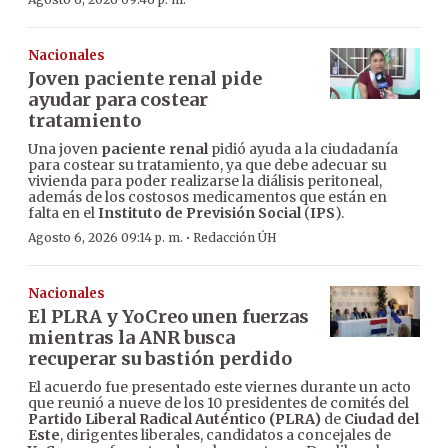
Nacionales
Joven paciente renal pide
ayudar para costear
tratamiento
Una joven
paciente renal
pidió ayuda a la ciudadanía
para costear su tratamiento, ya que debe adecuar su
vivienda para poder realizarse la diálisis peritoneal,
además de los costosos medicamentos que están en
falta en el
Instituto de Previsión Social
(
IPS
).
·
Agosto 6, 2026 09:14 p. m.
Redacción ÚH
Nacionales
El PLRA y YoCreo unen fuerzas
mientras la ANR busca
recuperar su bastión perdido
El acuerdo fue presentado este viernes durante un acto
que reunió a nueve de los 10 presidentes de comités del
Partido Liberal Radical Auténtico (PLRA)
de
Ciudad del
Este
, dirigentes liberales, candidatos a concejales de