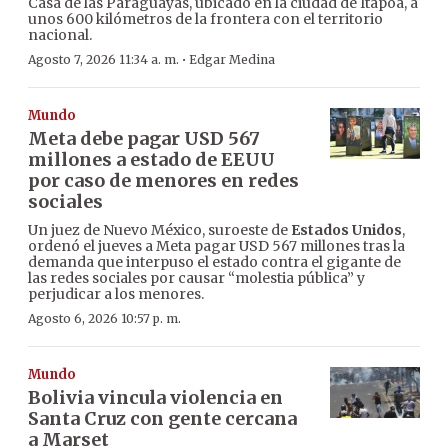
Casa de las Paraguayas, ubicado en la ciudad de Itapoá, a
unos 600 kilómetros de la frontera con el territorio
nacional.
·
Agosto 7, 2026 11:34 a. m.
Edgar Medina
Mundo
Meta debe pagar USD 567
millones a estado de EEUU
por caso de menores en redes
sociales
Un juez de Nuevo México, suroeste de
Estados Unidos
,
ordenó el jueves a Meta pagar USD 567 millones tras la
demanda que interpuso el estado contra el gigante de
las redes sociales por causar “molestia pública” y
perjudicar a los menores.
Agosto 6, 2026 10:57 p. m.
Mundo
Bolivia vincula violencia en
Santa Cruz con gente cercana
a Marset