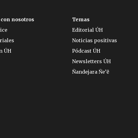
 con nosotros
Temas
ice
Editorial ÚH
riales
Noticias positivas
ón ÚH
Pódcast ÚH
Newsletters ÚH
Ñandejara Ñe’ẽ