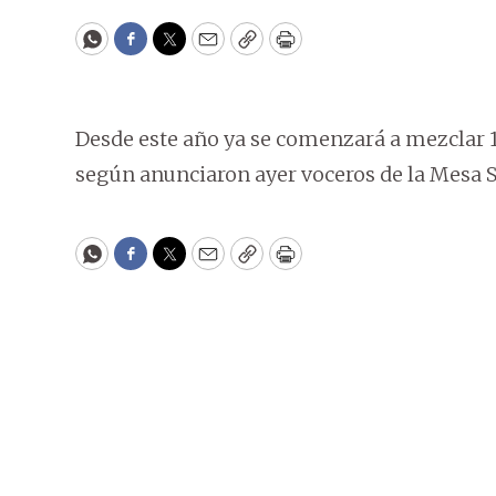
WhatsApp
Facebook
Twitter
Email
Copy
Print
Desde este año ya se comenzará a mezclar 1%
según anunciaron ayer voceros de la Mesa Se
WhatsApp
Facebook
Twitter
Email
Copy
Print