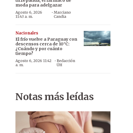
tirzepatida, el fármaco de
moda para adelgazar
·
Agosto 6, 2026
Marciano
11:43 a. m.
Candia
Nacionales
El frío vuelve a Paraguay con
descensos cerca de 10°C:
¿Cuándo y por cuánto
tiempo?
·
Agosto 6, 2026 11:42
Redacción
a. m.
ÚH
Notas más leídas