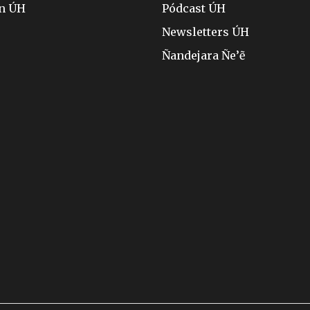
ón ÚH
Pódcast ÚH
Newsletters ÚH
Ñandejara Ñe’ẽ