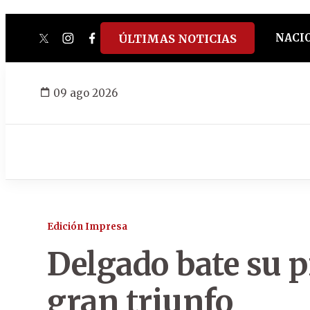
NACI
ÚLTIMAS NOTICIAS
twitter
instagram
facebook
tiktok
youtube
spotify
09 ago 2026
Edición Impresa
Delgado bate su p
gran triunfo