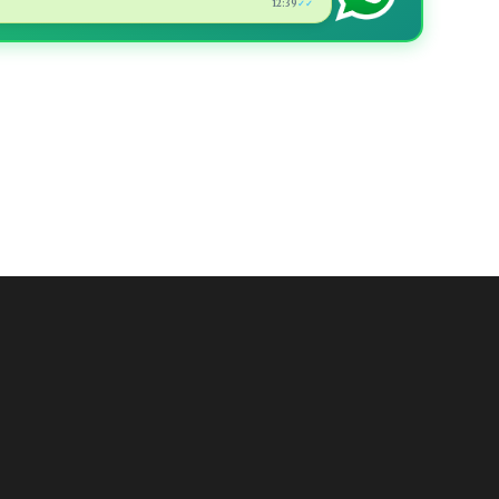
12:39
✓✓