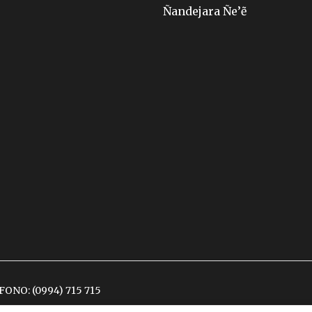
Ñandejara Ñe’ẽ
ÉFONO:
(0994) 715 715