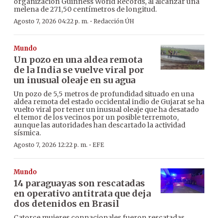
organización Guinness World Records, al alcanzar una
melena de 271,50 centímetros de longitud.
·
Agosto 7, 2026 04:22 p. m.
Redacción ÚH
Mundo
Un pozo en una aldea remota
de la India se vuelve viral por
un inusual oleaje en su agua
Un pozo de 5,5 metros de profundidad situado en una
aldea remota del estado occidental indio de Gujarat se ha
vuelto viral por tener un inusual oleaje que ha desatado
el temor de los vecinos por un posible terremoto,
aunque las autoridades han descartado la actividad
sísmica.
·
Agosto 7, 2026 12:22 p. m.
EFE
Mundo
14 paraguayas son rescatadas
en operativo antitrata que deja
dos detenidos en Brasil
Catorce mujeres connacionales fueron rescatadas