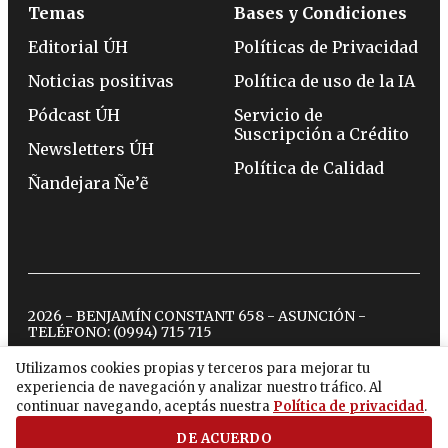
Temas
Bases y Condiciones
Editorial ÚH
Políticas de Privacidad
Noticias positivas
Política de uso de la IA
Pódcast ÚH
Servicio de
Suscripción a Crédito
Newsletters ÚH
Política de Calidad
Ñandejara Ñe’ẽ
2026 - BENJAMÍN CONSTANT 658 - ASUNCIÓN -
TELÉFONO:
(0994) 715 715
Utilizamos cookies propias y terceros para mejorar tu
experiencia de navegación y analizar nuestro tráfico. Al
twitter
instagram
facebook
tiktok
youtube
spotify
continuar navegando, aceptás nuestra
Política de privacidad
.
DE ACUERDO