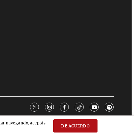
twitter
instagram
facebook
tiktok
youtube
spotify
nuar navegando, aceptás
DE ACUERDO