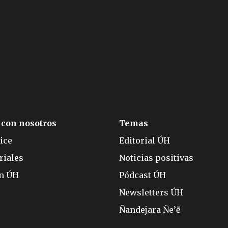
 con nosotros
Temas
ice
Editorial ÚH
riales
Noticias positivas
ón ÚH
Pódcast ÚH
Newsletters ÚH
Ñandejara Ñe’ẽ