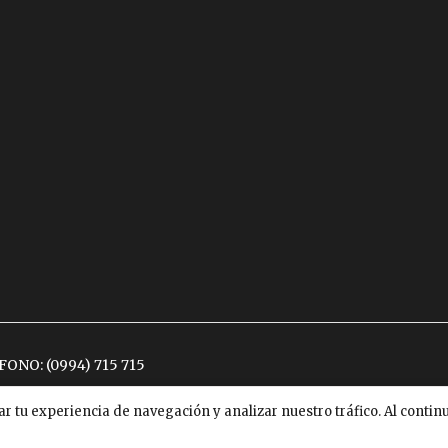
ÉFONO:
(0994) 715 715
ar tu experiencia de navegación y analizar nuestro tráfico. Al conti