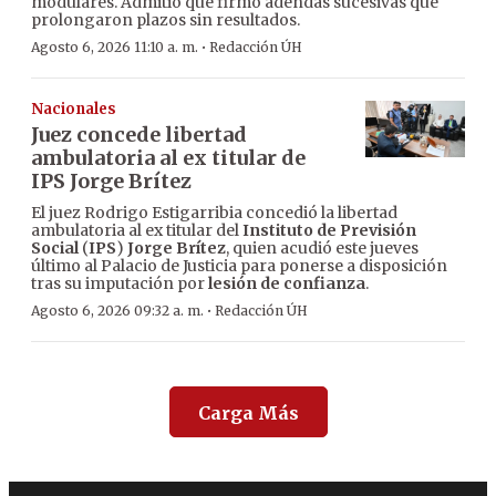
modulares. Admitió que firmó adendas sucesivas que
prolongaron plazos sin resultados.
·
Agosto 6, 2026 11:10 a. m.
Redacción ÚH
Nacionales
Juez concede libertad
ambulatoria al ex titular de
IPS Jorge Brítez
El juez Rodrigo Estigarribia concedió la libertad
ambulatoria al ex titular del
Instituto de Previsión
Social
(
IPS
)
Jorge Brítez
, quien acudió este jueves
último al Palacio de Justicia para ponerse a disposición
tras su imputación por
lesión de confianza
.
·
Agosto 6, 2026 09:32 a. m.
Redacción ÚH
Carga Más