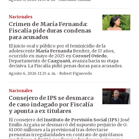
Nacionales
Crimen de María Fernanda:
Fiscalía pide duras condenas
para acusados
El juicio oral y público por el feminicidio de la
adolescente
María Fernanda
Benítez, de 17 años,
ocurrido en mayo de 2025 en
Coronel Oviedo
,
Departamento de
Caaguazú
, avanza hacia su etapa
decisiva. La Fiscalía pidió penas duras para acusados.
·
Agosto 6, 2026 11:25 a. m.
Robert Figueredo
Nacionales
Consejero de IPS se desmarca
de caso indagado por Fiscalía
y apunta a ex titulares
El consejero del
Instituto de Previsión Social
(
IPS
) José
Emilio Argaña se desmarcó del supuesto perjuicio de G.
61.000 millones a la previsional tras detectarse
presuntas irregularidades en contrato de quirófanos