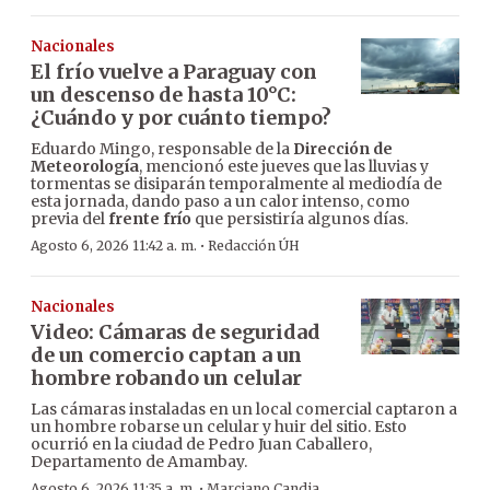
Nacionales
El frío vuelve a Paraguay con
un descenso de hasta 10°C:
¿Cuándo y por cuánto tiempo?
Eduardo Mingo, responsable de la
Dirección de
Meteorología
, mencionó este jueves que las lluvias y
tormentas se disiparán temporalmente al mediodía de
esta jornada, dando paso a un calor intenso, como
previa del
frente frío
que persistiría algunos días.
·
Agosto 6, 2026 11:42 a. m.
Redacción ÚH
Nacionales
Video: Cámaras de seguridad
de un comercio captan a un
hombre robando un celular
Las cámaras instaladas en un local comercial captaron a
un hombre robarse un celular y huir del sitio. Esto
ocurrió en la ciudad de Pedro Juan Caballero,
Departamento de Amambay.
·
Agosto 6, 2026 11:35 a. m.
Marciano Candia