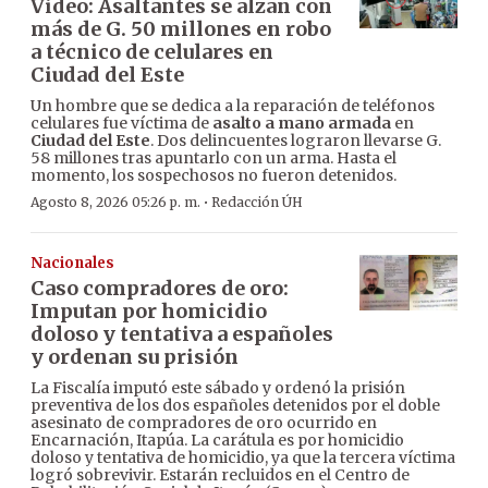
Video: Asaltantes se alzan con
más de G. 50 millones en robo
a técnico de celulares en
Ciudad del Este
Un hombre que se dedica a la reparación de teléfonos
celulares fue víctima de
asalto a mano armada
en
Ciudad del Este
. Dos delincuentes lograron llevarse G.
58 millones tras apuntarlo con un arma. Hasta el
momento, los sospechosos no fueron detenidos.
·
Agosto 8, 2026 05:26 p. m.
Redacción ÚH
Nacionales
Caso compradores de oro:
Imputan por homicidio
doloso y tentativa a españoles
y ordenan su prisión
La Fiscalía imputó este sábado y ordenó la prisión
preventiva de los dos españoles detenidos por el doble
asesinato de compradores de oro ocurrido en
Encarnación, Itapúa. La carátula es por homicidio
doloso y tentativa de homicidio, ya que la tercera víctima
logró sobrevivir. Estarán recluidos en el Centro de