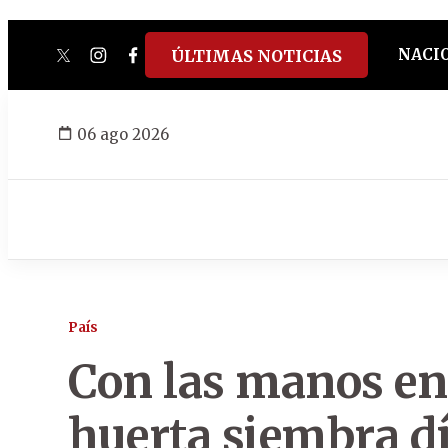
NACI
ÚLTIMAS NOTICIAS
twitter
instagram
facebook
tiktok
youtube
spotify
06 ago 2026
País
Con las manos en l
huerta siembra dí