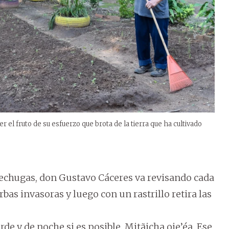
r el fruto de su esfuerzo que brota de la tierra que ha cultivado
lechugas, don Gustavo Cáceres va revisando cada
as invasoras y luego con un rastrillo retira las
de y de noche si es posible. Mitãicha oje’éa. Ese