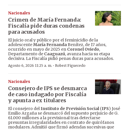
Nacionales
Crimen de María Fernanda:
Fiscalía pide duras condenas
para acusados
El juicio oral y público por el feminicidio de la
adolescente
María Fernanda
Benítez, de 17 años,
ocurrido en mayo de 2025 en
Coronel Oviedo
,
Departamento de
Caaguazú
, avanza hacia su etapa
decisiva. La Fiscalía pidió penas duras para acusados.
·
Agosto 6, 2026 11:25 a. m.
Robert Figueredo
Nacionales
Consejero de IPS se desmarca
de caso indagado por Fiscalía
y apunta a ex titulares
El consejero del
Instituto de Previsión Social
(
IPS
) José
Emilio Argaña se desmarcó del supuesto perjuicio de G.
61.000 millones a la previsional tras detectarse
presuntas irregularidades en contrato de quirófanos
modulares. Admitió que firmó adendas sucesivas que