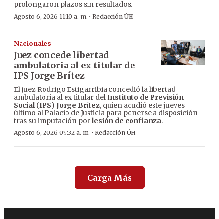
prolongaron plazos sin resultados.
·
Agosto 6, 2026 11:10 a. m.
Redacción ÚH
Nacionales
Juez concede libertad
ambulatoria al ex titular de
IPS Jorge Brítez
El juez Rodrigo Estigarribia concedió la libertad
ambulatoria al ex titular del
Instituto de Previsión
Social
(
IPS
)
Jorge Brítez
, quien acudió este jueves
último al Palacio de Justicia para ponerse a disposición
tras su imputación por
lesión de confianza
.
·
Agosto 6, 2026 09:32 a. m.
Redacción ÚH
Carga Más