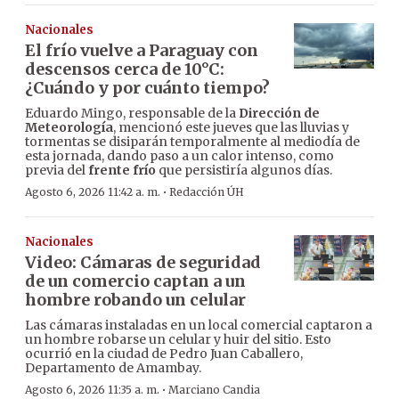
Nacionales
El frío vuelve a Paraguay con
descensos cerca de 10°C:
¿Cuándo y por cuánto tiempo?
Eduardo Mingo, responsable de la
Dirección de
Meteorología
, mencionó este jueves que las lluvias y
tormentas se disiparán temporalmente al mediodía de
esta jornada, dando paso a un calor intenso, como
previa del
frente frío
que persistiría algunos días.
·
Agosto 6, 2026 11:42 a. m.
Redacción ÚH
Nacionales
Video: Cámaras de seguridad
de un comercio captan a un
hombre robando un celular
Las cámaras instaladas en un local comercial captaron a
un hombre robarse un celular y huir del sitio. Esto
ocurrió en la ciudad de Pedro Juan Caballero,
Departamento de Amambay.
·
Agosto 6, 2026 11:35 a. m.
Marciano Candia