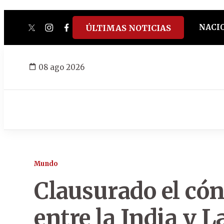
NACI
ÚLTIMAS NOTICIAS
twitter
instagram
facebook
tiktok
youtube
spotify
08 ago 2026
Mundo
Clausurado el cón
entre la India y 