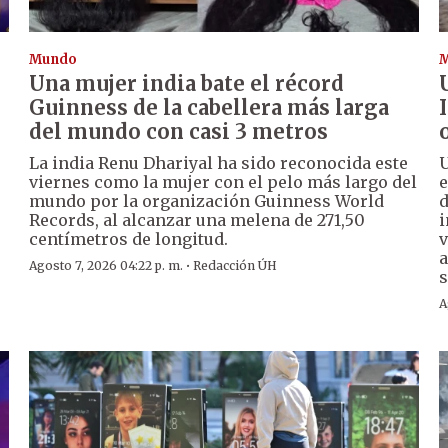
Mundo
Una mujer india bate el récord
Guinness de la cabellera más larga
del mundo con casi 3 metros
La india Renu Dhariyal ha sido reconocida este
U
viernes como la mujer con el pelo más largo del
e
mundo por la organización Guinness World
d
Records, al alcanzar una melena de 271,50
i
centímetros de longitud.
v
a
·
Agosto 7, 2026 04:22 p. m.
Redacción ÚH
s
A