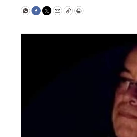
WhatsApp
Facebook
Twitter
Email
Copy
Print