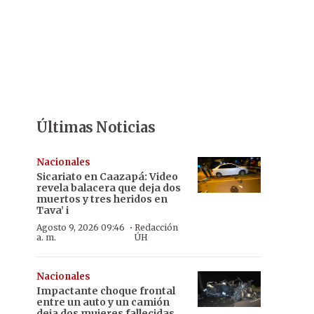
Últimas Noticias
Nacionales
Sicariato en Caazapá: Video
revela balacera que deja dos
muertos y tres heridos en
Tava’ i
·
Agosto 9, 2026 09:46
Redacción
a. m.
ÚH
Nacionales
Impactante choque frontal
entre un auto y un camión
deja dos mujeres fallecidas