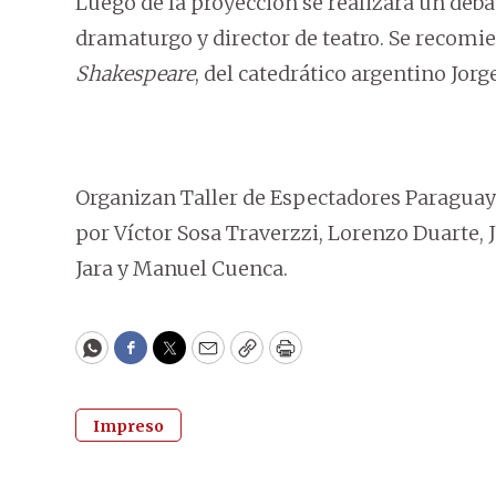
Luego de la proyección se realizará un deba
dramaturgo y director de teatro. Se recomie
Shakespeare
, del catedrático argentino Jorg
Organizan Taller de Espectadores Paraguay
por Víctor Sosa Traverzzi, Lorenzo Duarte,
Jara y Manuel Cuenca.
WhatsApp
Facebook
Twitter
Email
Copy
Print
Impreso