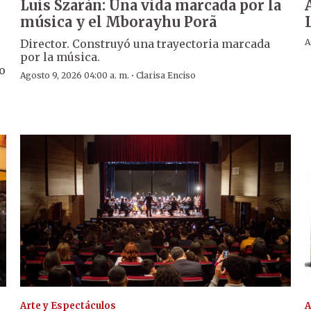
Luis Szarán: Una vida marcada por la
música y el Mborayhu Porã
Director. Construyó una trayectoria marcada
A
por la música.
o
·
Agosto 9, 2026 04:00 a. m.
Clarisa Enciso
Arte y Espectáculos
A