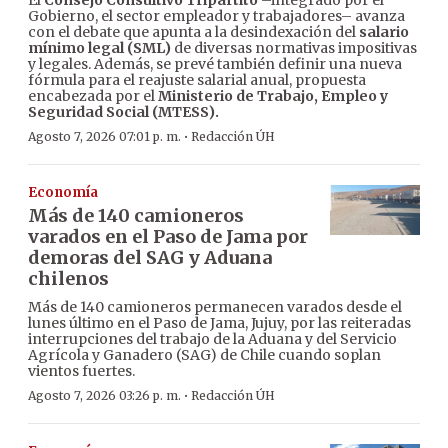
Gobierno, el sector empleador y trabajadores– avanza
con el debate que apunta a la desindexación del
salario
mínimo legal (SML)
de diversas normativas impositivas
y legales. Además, se prevé también definir una nueva
fórmula para el reajuste salarial anual, propuesta
encabezada por el
Ministerio de Trabajo, Empleo y
Seguridad Social (MTESS).
·
Agosto 7, 2026 07:01 p. m.
Redacción ÚH
Economía
Más de 140 camioneros
varados en el Paso de Jama por
demoras del SAG y Aduana
chilenos
Más de 140 camioneros permanecen varados desde el
lunes último en el Paso de Jama, Jujuy, por las reiteradas
interrupciones del trabajo de la Aduana y del Servicio
Agrícola y Ganadero (SAG) de Chile cuando soplan
vientos fuertes.
·
Agosto 7, 2026 03:26 p. m.
Redacción ÚH