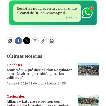
Recibí las noticias en tu celular, unite
1
al canal de ÚH en WhatsApp 🤩
✓✓
23:42
WhatsApp
Facebook
Twitter
Email
Copy
Print
Últimas Noticias
+ análisis
Asunción: ¿Qué dice el Plan Regulador
sobre la altura permitida para los
edificios?
·
Agosto 8, 2026 08:06 p. m.
Redacción ÚH
Nacionales
Alliana y Latorre se reúnen con
gobernador brasileño para impulsar