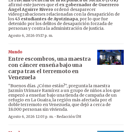
La
Fiscalía General de la República de México (FGR)
afirmó este jueves que el
ex gobernador de Guerrero
Ángel Aguirre Rivero
ordenó desaparecer
videograbaciones relacionadas con la desaparición de
los
43 estudiantes de Ayotzinapa
, por lo que fue
detenido por los delitos de desaparición forzada de
personas y contra la administración de justicia.
Agosto 6, 2026 05:17 p. m.
Mundo
Entre escombros, una maestra
con cáncer enseña bajo una
carpa tras el terremoto en
Venezuela
“Buenos días. ¿Cómo están?”, pregunta la maestra
Jazmín Urimare Ramírez a un grupo de niños a los que
empezó a enseñar bajo una tienda de campaña de un
refugio en La Guaira, la región más afectada por el
doble terremoto en Venezuela, que dejó a cerca de
18.000 personas sin vivienda.
·
Agosto 6, 2026 12:03 p. m.
Redacción ÚH