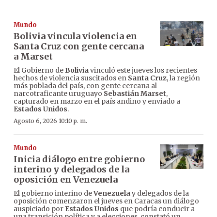
Mundo
Bolivia vincula violencia en
Santa Cruz con gente cercana
a Marset
El Gobierno de
Bolivia
vinculó este jueves los recientes
hechos de violencia suscitados en
Santa Cruz
, la región
más poblada del país, con gente cercana al
narcotraficante uruguayo
Sebastián Marset
,
capturado en marzo en el país andino y enviado a
Estados Unidos
.
Agosto 6, 2026 10:10 p. m.
Mundo
Inicia diálogo entre gobierno
interino y delegados de la
oposición en Venezuela
El gobierno interino de
Venezuela
y delegados de la
oposición comenzaron el jueves en Caracas un diálogo
auspiciado por
Estados Unidos
que podría conducir a
una transición política y a elecciones, constató un